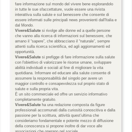
fare informazione sul mondo del vivere bene esplorandolo
in tutte le sue sfaccettature, vuole essere una rivista
interattiva sulla salute e sul benessere che consente di
essere informati sulle principali news provenienti dall'Italia e
dal Mondo.
Vivere&Salute
si rivolge alle donne ed a quelle persone
che vanno alla ricerca di informazioni sul benessere, che
amano il “sapere”, che abbracciano il “naturale”, sempre
attenti sulla ricerca scientifica, ed agli aggiornamenti ed
opportunità.
Vivere&Salute
si prefigge di fare informazione sulla salute
con l'obiettivo di valorizzare le risorse umane, sviluppare
abilità individuali e sociali al fine di migliorare la vita
quotidiana. Informare ed educare alla salute consente di
assumere la responsabilità del singolo per avere un
maggior controllo e consapevolezza sul proprio stato di
salute e sulla propria vita.
È un sito commerciale ed offre un servizio informativo
completamente gratuito.
Vivere&Salute
ha una redazione composta da figure
professionali accomunati dalla curiosità conoscitiva e dalla
passione per la scrittura, attività quest’ultima che
consideriamo fondamentale e potente mezzo di diffusione
della conoscenza si propone inoltre di dar voce alle
associazioni che operano nel sociale.