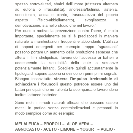
spesso sottovalutati, sbalzi dell'umore (tristezza alternata
ad euforia o irrascibilità), anoressia/bulimia, astenia,
sonnolenza, ansia e pianto, trascuratezza del proprio
aspetto (fisico-abbigliamento), svogliatezza e
demotivazione, sia nello studio che nel lavoro."
Per questo motivo la prevenzione contro l'acne, è molto
importante, specialmente se si è predisposti in maniera
naturale a manifestazioni frequenti e abbondanti. L'utilizzo
di saponi detergenti per esempio troppo “sgrassanti”
possono portare un aumento della produzione sebacea che
altera il film idrolipidico, favorendo l’accesso ai batteri e
accrescendo la sensibilità della cute a sostanze
potenzialmente irritanti. Scegliere quindi accuratamente la
tipologia di sapone appena si evincono i primi primi segnali.
Bisogna innanzitutto
vincere l'impulso irrefrenabile di
schiacciare i foruncoli
questo potrebbe essere uno dei
fattori principali che ne rallenta la scomparsa e favorendone
inoltre l’attacco batterico.
Sono molti i rimedi naturali efficaci che possono essere
messi in pratica senza controindicazioni e preparati in
modo semplice come ad esempio:
MELALEUCA – PROPOLI – ALOE VERA –
AGNOCASTO - ACETO - LIMONE – YOGURT – AGLIO -