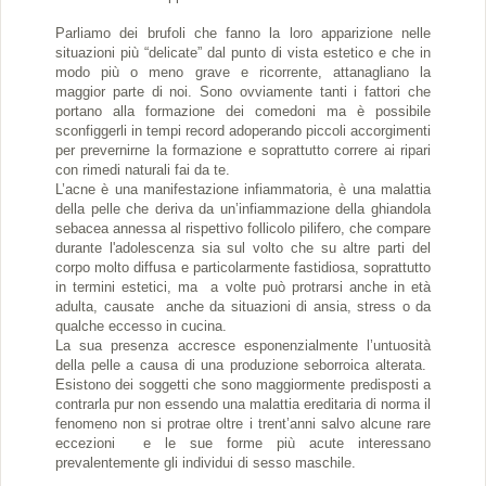
Parliamo dei brufoli che fanno la loro apparizione nelle
situazioni più “delicate” dal punto di vista estetico e che in
modo più o meno grave e ricorrente, attanagliano la
maggior parte di noi. Sono ovviamente tanti i fattori che
portano alla formazione dei comedoni ma è possibile
sconfiggerli in tempi record adoperando piccoli accorgimenti
per prevernirne la formazione e soprattutto correre ai ripari
con rimedi naturali fai da te.
L’acne è una manifestazione infiammatoria, è una malattia
della pelle che deriva da un’infiammazione della ghiandola
sebacea annessa al rispettivo follicolo pilifero, che compare
durante l'adolescenza sia sul volto che su altre parti del
corpo molto diffusa e particolarmente fastidiosa, soprattutto
in termini estetici, ma a volte può protrarsi anche in età
adulta, causate anche da situazioni di ansia, stress o da
qualche eccesso in cucina.
La sua presenza accresce esponenzialmente l’untuosità
della pelle a causa di una produzione seborroica alterata.
Esistono dei soggetti che sono maggiormente predisposti a
contrarla pur non essendo una malattia ereditaria di norma il
fenomeno non si protrae oltre i trent’anni salvo alcune rare
eccezioni e le sue forme più acute interessano
prevalentemente gli individui di sesso maschile.